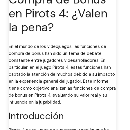
en Pirots 4: ¿Valen
la pena?
En el mundo de los videojuegos, las funciones de
compra de bonus han sido un tema de debate
constante entre jugadores y desarrolladores. En
particular, en el
juego Pirots 4
, estas funciones han
captado la atención de muchos debido a su impacto
en la experiencia general del jugador. Este informe
tiene como objetivo analizar las funciones de compra
de bonus en Pirots 4, evaluando su valor real y su
influencia en la jugabilidad.
Introducción
Pirots 4 es un juego de aventuras y acción que ha