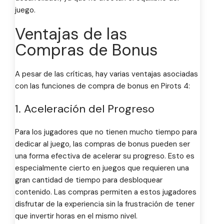
juego.
Ventajas de las
Compras de Bonus
A pesar de las críticas, hay varias ventajas asociadas
con las funciones de compra de bonus en Pirots 4:
1. Aceleración del Progreso
Para los jugadores que no tienen mucho tiempo para
dedicar al juego, las compras de bonus pueden ser
una forma efectiva de acelerar su progreso. Esto es
especialmente cierto en juegos que requieren una
gran cantidad de tiempo para desbloquear
contenido. Las compras permiten a estos jugadores
disfrutar de la experiencia sin la frustración de tener
que invertir horas en el mismo nivel.