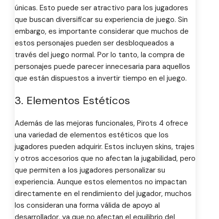
únicas. Esto puede ser atractivo para los jugadores
que buscan diversificar su experiencia de juego. Sin
embargo, es importante considerar que muchos de
estos personajes pueden ser desbloqueados a
través del juego normal. Por lo tanto, la compra de
personajes puede parecer innecesaria para aquellos
que están dispuestos a invertir tiempo en el juego.
3. Elementos Estéticos
Además de las mejoras funcionales, Pirots 4 ofrece
una variedad de elementos estéticos que los
jugadores pueden adquirir. Estos incluyen skins, trajes
y otros accesorios que no afectan la jugabilidad, pero
que permiten a los jugadores personalizar su
experiencia. Aunque estos elementos no impactan
directamente en el rendimiento del jugador, muchos
los consideran una forma válida de apoyo al
desarrollador, ya que no afectan el equilibrio del