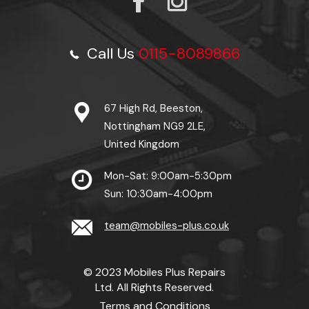
Call Us
0115-8089866
67 High Rd, Beeston,
Nottingham NG9 2LE,
United Kingdom
Mon-Sat: 9:00am-5:30pm
Sun: 10:30am-4:00pm
team@mobiles-plus.co.uk
© 2023 Mobiles Plus Repairs
Ltd. All Rights Reserved.
Terms and Conditions