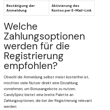
Bestätigung der
Aktivierung des
Anmeldung
Kontos per E-Mail-Link
Welche
Zahlungsoptionen
werden für die
Registrierung
empfohlen?
Obwohl die Anmeldung selbst meist kostenfrei ist,
möchten viele Nutzer direkt eine Einzahlung
vornehmen, um Bonusangebote zu nutzen.
CandySpinz bietet eine breite Palette an
Zahlungsoptionen, die bei der Registrierung relevant
werden: