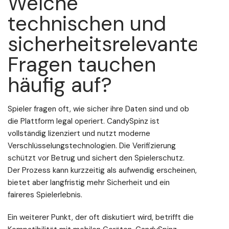
Welche
technischen und
sicherheitsrelevanten
Fragen tauchen
häufig auf?
Spieler fragen oft, wie sicher ihre Daten sind und ob
die Plattform legal operiert. CandySpinz ist
vollständig lizenziert und nutzt moderne
Verschlüsselungstechnologien. Die Verifizierung
schützt vor Betrug und sichert den Spielerschutz.
Der Prozess kann kurzzeitig als aufwendig erscheinen,
bietet aber langfristig mehr Sicherheit und ein
faireres Spielerlebnis.
Ein weiterer Punkt, der oft diskutiert wird, betrifft die