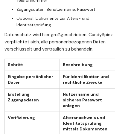
Telefonnummer
Zugangsdaten: Benutzername, Passwort
Optional: Dokumente zur Alters- und
Identitätsprüfung
Datenschutz wird hier großgeschrieben. CandySpinz
verpflichtet sich, alle personenbezogenen Daten
verschlüsselt und vertraulich zu behandeln.
Schritt
Beschreibung
Eingabe persönlicher
Für Identifikation und
Daten
rechtliche Zwecke
Erstellung
Nutzername und
Zugangsdaten
sicheres Passwort
anlegen
Verifizierung
Altersnachweis und
Identitätsprüfung
mittels Dokumenten