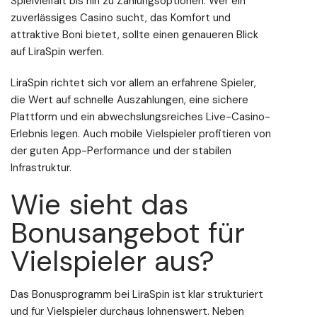
Spielvielfalt bis hin zu Zahlungsoptionen. Wer ein
zuverlässiges Casino sucht, das Komfort und
attraktive Boni bietet, sollte einen genaueren Blick
auf
LiraSpin
werfen.
LiraSpin richtet sich vor allem an erfahrene Spieler,
die Wert auf schnelle Auszahlungen, eine sichere
Plattform und ein abwechslungsreiches Live-Casino-
Erlebnis legen. Auch mobile Vielspieler profitieren von
der guten App-Performance und der stabilen
Infrastruktur.
Wie sieht das
Bonusangebot für
Vielspieler aus?
Das Bonusprogramm bei LiraSpin ist klar strukturiert
und für Vielspieler durchaus lohnenswert. Neben