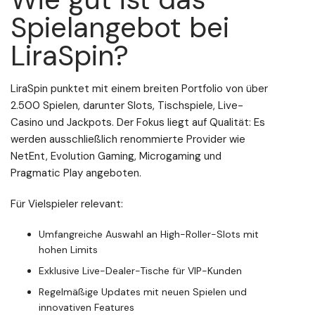
Spielangebot bei
LiraSpin?
LiraSpin punktet mit einem breiten Portfolio von über
2.500 Spielen, darunter Slots, Tischspiele, Live-
Casino und Jackpots. Der Fokus liegt auf Qualität: Es
werden ausschließlich renommierte Provider wie
NetEnt, Evolution Gaming, Microgaming und
Pragmatic Play angeboten.
Für Vielspieler relevant:
Umfangreiche Auswahl an High-Roller-Slots mit
hohen Limits
Exklusive Live-Dealer-Tische für VIP-Kunden
Regelmäßige Updates mit neuen Spielen und
innovativen Features