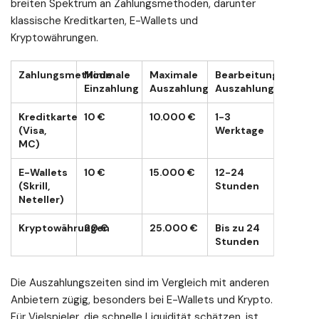
breiten Spektrum an Zahlungsmethoden, darunter
klassische Kreditkarten, E-Wallets und
Kryptowährungen.
Zahlungsmethode
Minimale
Maximale
Bearbeitungszeit
Einzahlung
Auszahlung
Auszahlung
Kreditkarte
10 €
10.000 €
1-3
(Visa,
Werktage
MC)
E-Wallets
10 €
15.000 €
12-24
(Skrill,
Stunden
Neteller)
Kryptowährungen
20 €
25.000 €
Bis zu 24
Stunden
Die Auszahlungszeiten sind im Vergleich mit anderen
Anbietern zügig, besonders bei E-Wallets und Krypto.
Für Vielspieler, die schnelle Liquidität schätzen, ist