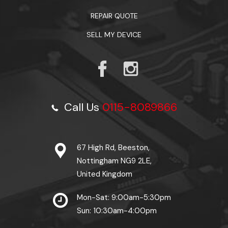
REPAIR QUOTE
SELL MY DEVICE
Call Us
0115-8089866
67 High Rd, Beeston,
Nottingham NG9 2LE,
United Kingdom
Mon-Sat: 9:00am-5:30pm
Sun: 10:30am-4:00pm