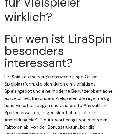
für Vielspieler
wirklich?
Für wen ist LiraSpin
besonders
interessant?
LiraSpin ist eine vergleichsweise junge Online-
Spielplattform, die sich durch ein vielfältiges
Spielangebot und eine moderne Benutzeroberfläche
auszeichnet. Besonders Vielspieler, die regelmäßig
hohe Einsätze tätigen und eine breite Auswahl an
Spielen erwarten, fragen sich: Lohnt sich die
Anmeldung hier? Die Antwort hängt von mehreren
Faktoren ab, von der Bonusstruktur über die