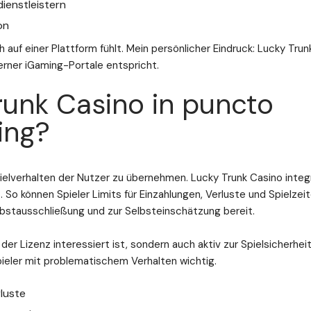
ienstleistern
on
ch auf einer Plattform fühlt. Mein persönlicher Eindruck: Lucky Trun
rner iGaming-Portale entspricht.
runk Casino in puncto
ing?
ielverhalten der Nutzer zu übernehmen. Lucky Trunk Casino integr
 können Spieler Limits für Einzahlungen, Verluste und Spielzei
Selbstausschließung und zur Selbsteinschätzung bereit.
er Lizenz interessiert ist, sondern auch aktiv zur Spielsicherhei
pieler mit problematischem Verhalten wichtig.
rluste