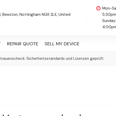
Mon-Sa
d, Beeston, Nottingham NG9 2LE, United
5:30p
Sunday
4:00p
T
REPAIR QUOTE
SELL MY DEVICE
rtrauenscheck: Sicherheitsstandards und Lizenzen geprüft