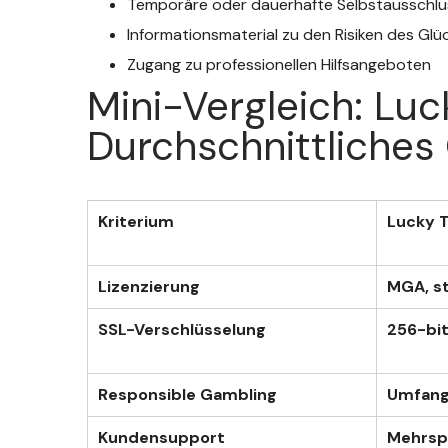
Temporäre oder dauerhafte Selbstausschl
Informationsmaterial zu den Risiken des Glü
Zugang zu professionellen Hilfsangeboten
Mini-Vergleich: Luc
Durchschnittliches
Kriterium
Lucky T
Lizenzierung
MGA, st
SSL-Verschlüsselung
256-bi
Responsible Gambling
Umfangr
Kundensupport
Mehrspr