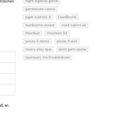
flight legends game
htlichen
gamblezen casino
jugar a pirots 4
LeanBiome
leanbiome review
mad casino uk
Mostbet
mostbet 34
pirots 5 demo
pirots 5 slot
revery play app
slots gem opinie
προσφορές στο Doubledown
aß an