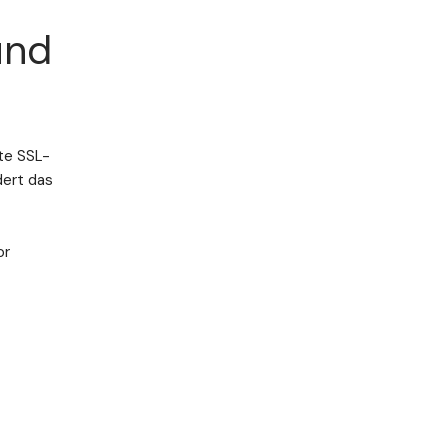
und
ste SSL-
dert das
or