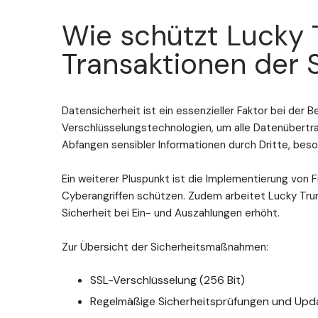
Wie schützt Lucky 
Transaktionen der S
Datensicherheit ist ein essenzieller Faktor bei de
Verschlüsselungstechnologien, um alle Datenübertra
Abfangen sensibler Informationen durch Dritte, bes
Ein weiterer Pluspunkt ist die Implementierung von 
Cyberangriffen schützen. Zudem arbeitet Lucky Trun
Sicherheit bei Ein- und Auszahlungen erhöht.
Zur Übersicht der Sicherheitsmaßnahmen:
SSL-Verschlüsselung (256 Bit)
Regelmäßige Sicherheitsprüfungen und Upd