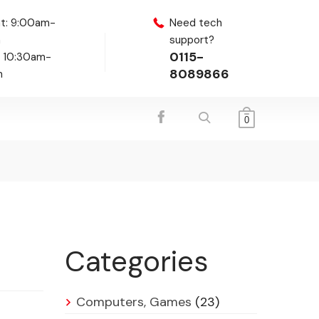
t: 9:00am-
Need tech
m
support?
0115-
: 10:30am-
8089866
m
0
Categories
Computers, Games
(23)