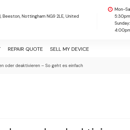
Mon-Sa
d, Beeston, Nottingham NG9 2LE, United
5:30p
Sunday
4:00p
T
REPAIR QUOTE
SELL MY DEVICE
n oder deaktivieren – So geht es einfach