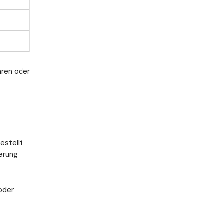
hren oder
estellt
ierung
 oder