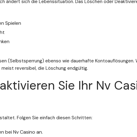
ich ändert sich die Lebenssituation. Das Löschen oder Deaktivier
n Spielen
ht
nken
sen (Selbstsperrung) ebenso wie dauerhafte Kontoauflösungen. 
t meist reversibel, die Löschung endgültig.
ktivieren Sie Ihr Nv Cas
taltet. Folgen Sie einfach diesen Schritten:
en bei Nv Casino an.