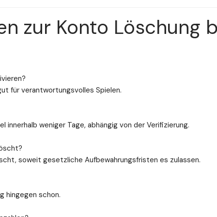
en zur Konto Löschung b
ivieren?
gut für verantwortungsvolles Spielen.
l innerhalb weniger Tage, abhängig von der Verifizierung.
löscht?
öscht, soweit gesetzliche Aufbewahrungsfristen es zulassen.
ung hingegen schon.