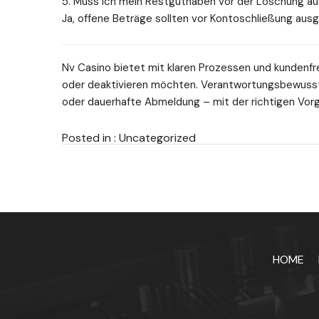
5. Muss ich mein Restguthaben vor der Löschung a
Ja, offene Beträge sollten vor Kontoschließung aus
Nv Casino bietet mit klaren Prozessen und kundenfr
oder deaktivieren möchten. Verantwortungsbewusst
oder dauerhafte Abmeldung – mit der richtigen Vorge
Posted in :
Uncategorized
HOME