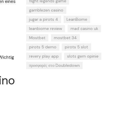
flight legends game
en eines
gamblezen casino
jugar a pirots 4
LeanBiome
leanbiome review
mad casino uk
Mostbet
mostbet 34
pirots 5 demo
pirots 5 slot
revery play app
slots gem opinie
Wichtig
προσφορές στο Doubledown
ino