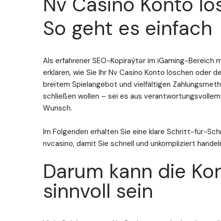
Nv Casino Konto lö
So geht es einfach
Als erfahrener SEO-Kopiraýtər im iGaming-Bereich m
erklären, wie Sie Ihr Nv Casino Konto löschen oder d
breitem Spielangebot und vielfältigen Zahlungsmeth
schließen wollen – sei es aus verantwortungsvolle
Wunsch.
Im Folgenden erhalten Sie eine klare Schritt-für-Sch
nvcasino
, damit Sie schnell und unkompliziert handel
Darum kann die Kon
sinnvoll sein