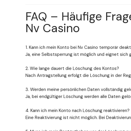
FAQ – Häufige Frag
Nv Casino
1. Kann ich mein Konto bei Nv Casino temporär deakt
Ja, eine Selbstsperrung ist möglich und eignet sich 
2. Wie lange dauert die Löschung des Kontos?
Nach Antragstellung erfolgt die Löschung in der Rege
3. Werden meine persönlichen Daten vollständig ge
Ja, bei endgültiger Löschung werden alle Daten gel
4. Kann ich mein Konto nach Löschung reaktivieren?
Eine Reaktivierung ist nicht möglich. Bei Deaktivier