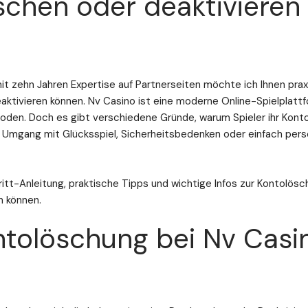
schen oder deaktivieren
it zehn Jahren Expertise auf Partnerseiten möchte ich Ihnen prax
eaktivieren können. Nv Casino ist eine moderne Online-Spielplatt
oden. Doch es gibt verschiedene Gründe, warum Spieler ihr Kont
m Umgang mit Glücksspiel, Sicherheitsbedenken oder einfach per
ritt-Anleitung, praktische Tipps und wichtige Infos zur Kontolösc
n können.
tolöschung bei Nv Casi