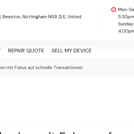
Mon-Sa
d, Beeston, Nottingham NG9 2LE, United
5:30p
Sunday
4:00p
T
REPAIR QUOTE
SELL MY DEVICE
en mit Fokus auf schnelle Transaktionen