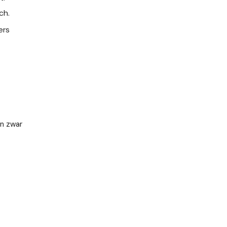
ch.
ers
en zwar