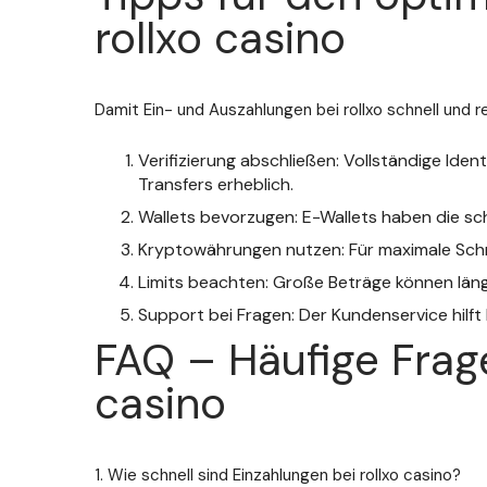
rollxo casino
Damit Ein- und Auszahlungen bei rollxo schnell und r
Verifizierung abschließen: Vollständige Ide
Transfers erheblich.
Wallets bevorzugen: E-Wallets haben die sc
Kryptowährungen nutzen: Für maximale Schnell
Limits beachten: Große Beträge können län
Support bei Fragen: Der Kundenservice hilft
FAQ – Häufige Frage
casino
1. Wie schnell sind Einzahlungen bei rollxo casino?