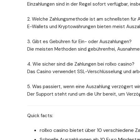
Einzahlungen sind in der Regel sofort verfügbar, ins
2. Welche Zahlungsmethode ist am schnellsten für 
E-Wallets und Kryptowährungen bieten meist Auszah
3. Gibt es Gebühren für Ein- oder Auszahlungen?
Die meisten Methoden sind gebührenfrei, Ausnahmen
4. Wie sicher sind die Zahlungen bei rollxo casino?
Das Casino verwendet SSL-Verschlüsselung und arbei
5. Was passiert, wenn eine Auszahlung verzögert wi
Der Support steht rund um die Uhr bereit, um Verzö
Quick facts:
rollxo casino bietet über 10 verschiedene
Schnelle Auszahlungen ab 10 Euro Mindest