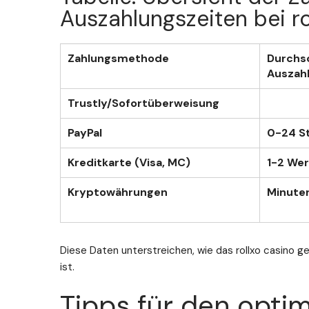
Auszahlungszeiten bei ro
Zahlungsmethode
Durchsc
Auszah
Trustly/Sofortüberweisung
PayPal
0-24 S
Kreditkarte (Visa, MC)
1-2 We
Kryptowährungen
Minuten
Diese Daten unterstreichen, wie das rollxo casino g
ist.
Tipps für den opti