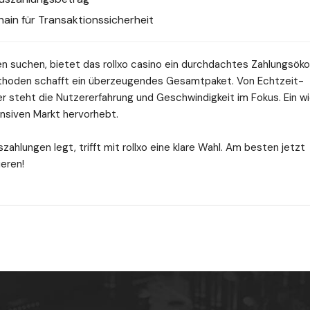
ain für Transaktionssicherheit
nen suchen, bietet das rollxo casino ein durchdachtes Zahlungsök
ethoden schafft ein überzeugendes Gesamtpaket. Von Echtzeit-
r steht die Nutzererfahrung und Geschwindigkeit im Fokus. Ein wi
ensiven Markt hervorhebt.
ahlungen legt, trifft mit rollxo eine klare Wahl. Am besten jetzt
ieren!