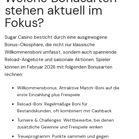
stehen aktuell im
Fokus?
Sugar Casino besticht durch eine ausgewogene
Bonus-Ökosphäre, die nicht nur klassische
Willkommensboni umfasst, sondern auch spannende
Reload-Angebote und saisonale Aktionen. Spieler
können im Februar 2026 mit folgenden Bonusarten
rechnen:
Willkommensbonus: Attraktive Match-Boni auf die
erste Einzahlung plus Freispiele
Reload-Boni: Regelmäßige Boni für
Bestandskunden, oft kombiniert mit Cashback
Turniere & Challenges: Wettbewerbe, bei denen
zusätzliche Gewinne und Freispiele winken
Treueprogramm: Punkte sammeln und gegen