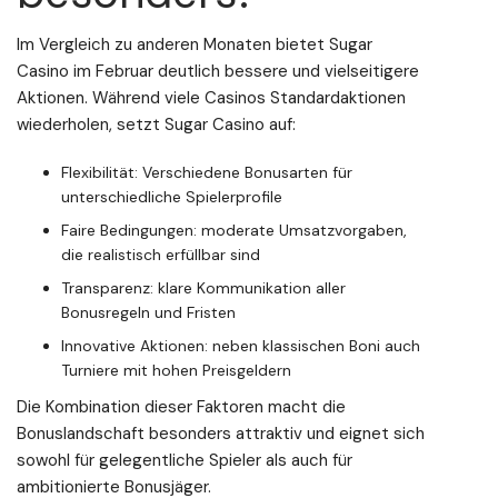
Im Vergleich zu anderen Monaten bietet Sugar
Casino im Februar deutlich bessere und vielseitigere
Aktionen. Während viele Casinos Standardaktionen
wiederholen, setzt Sugar Casino auf:
Flexibilität: Verschiedene Bonusarten für
unterschiedliche Spielerprofile
Faire Bedingungen: moderate Umsatzvorgaben,
die realistisch erfüllbar sind
Transparenz: klare Kommunikation aller
Bonusregeln und Fristen
Innovative Aktionen: neben klassischen Boni auch
Turniere mit hohen Preisgeldern
Die Kombination dieser Faktoren macht die
Bonuslandschaft besonders attraktiv und eignet sich
sowohl für gelegentliche Spieler als auch für
ambitionierte Bonusjäger.