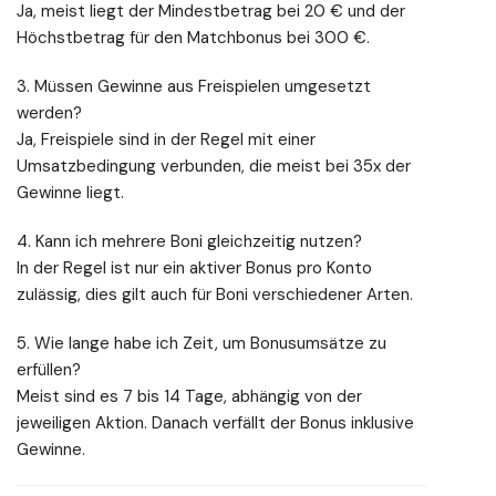
Ja, meist liegt der Mindestbetrag bei 20 € und der
Höchstbetrag für den Matchbonus bei 300 €.
3. Müssen Gewinne aus Freispielen umgesetzt
werden?
Ja, Freispiele sind in der Regel mit einer
Umsatzbedingung verbunden, die meist bei 35x der
Gewinne liegt.
4. Kann ich mehrere Boni gleichzeitig nutzen?
In der Regel ist nur ein aktiver Bonus pro Konto
zulässig, dies gilt auch für Boni verschiedener Arten.
5. Wie lange habe ich Zeit, um Bonusumsätze zu
erfüllen?
Meist sind es 7 bis 14 Tage, abhängig von der
jeweiligen Aktion. Danach verfällt der Bonus inklusive
Gewinne.