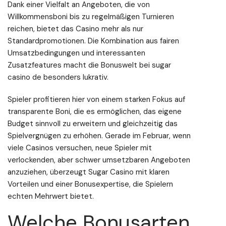
Dank einer Vielfalt an Angeboten, die von
Willkommensboni bis zu regelmäßigen Turnieren
reichen, bietet das Casino mehr als nur
Standardpromotionen. Die Kombination aus fairen
Umsatzbedingungen und interessanten
Zusatzfeatures macht die Bonuswelt bei
sugar
casino de
besonders lukrativ.
Spieler profitieren hier von einem starken Fokus auf
transparente Boni, die es ermöglichen, das eigene
Budget sinnvoll zu erweitern und gleichzeitig das
Spielvergnügen zu erhöhen. Gerade im Februar, wenn
viele Casinos versuchen, neue Spieler mit
verlockenden, aber schwer umsetzbaren Angeboten
anzuziehen, überzeugt Sugar Casino mit klaren
Vorteilen und einer Bonusexpertise, die Spielern
echten Mehrwert bietet.
Welche Bonusarten