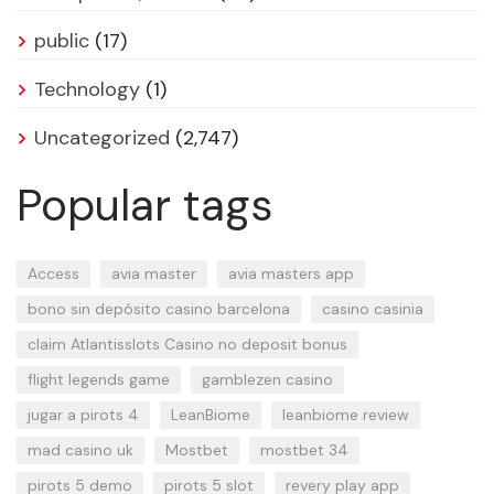
public
(17)
Technology
(1)
Uncategorized
(2,747)
Popular tags
Access
avia master
avia masters app
bono sin depósito casino barcelona
casino casinia
claim Atlantisslots Casino no deposit bonus
flight legends game
gamblezen casino
jugar a pirots 4
LeanBiome
leanbiome review
mad casino uk
Mostbet
mostbet 34
pirots 5 demo
pirots 5 slot
revery play app