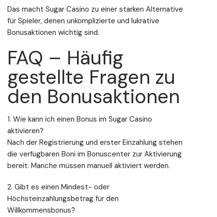
Das macht Sugar Casino zu einer starken Alternative
für Spieler, denen unkomplizierte und lukrative
Bonusaktionen wichtig sind.
FAQ – Häufig
gestellte Fragen zu
den Bonusaktionen
1. Wie kann ich einen Bonus im Sugar Casino
aktivieren?
Nach der Registrierung und erster Einzahlung stehen
die verfügbaren Boni im Bonuscenter zur Aktivierung
bereit. Manche müssen manuell aktiviert werden.
2. Gibt es einen Mindest- oder
Höchsteinzahlungsbetrag für den
Willkommensbonus?