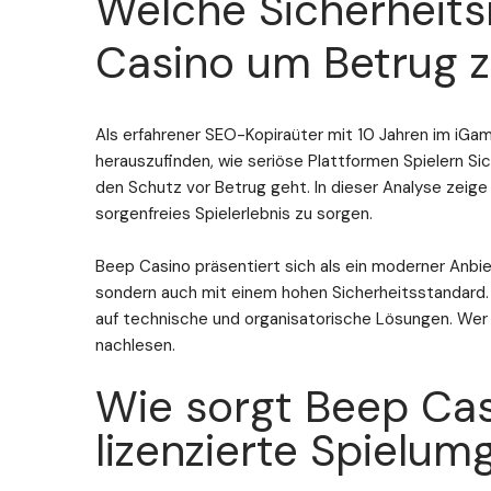
Welche Sicherheit
Casino um Betrug z
Als erfahrener SEO-Kopiraüter mit 10 Jahren im iGam
herauszufinden, wie seriöse Plattformen Spielern Si
den Schutz vor Betrug geht. In dieser Analyse zeig
sorgenfreies Spielerlebnis zu sorgen.
Beep Casino präsentiert sich als ein moderner Anbi
sondern auch mit einem hohen Sicherheitsstandard.
auf technische und organisatorische Lösungen. Wer
nachlesen.
Wie sorgt Beep Cas
lizenzierte Spielu