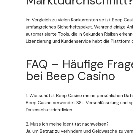
Marktdurchschnitt
Im Vergleich zu vielen Konkurrenten setzt Beep Cas
umfangreiches Sicherheitspaket. Während einige An
automatisierte Tools, die in Sekunden Risiken erke
Lizenzierung und Kundenservice hebt die Plattform 
FAQ – Häufige Frag
bei Beep Casino
1. Wie schützt Beep Casino meine persönlichen Dat
Beep Casino verwendet SSL-Verschlüsselung und spei
Datenschutzrichtlinien.
2. Muss ich meine Identität nachweisen?
Ja, um Betrug zu verhindern und Geldwäsche zu verm