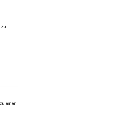
 zu
zu einer