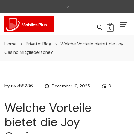
0
Home
>
Private: Blog
>
Welche Vorteile bietet die Joy
Casino Mitgliederzone?
by
nyx58286
December 19, 2025
0
Welche Vorteile
bietet die Joy