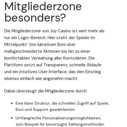
Mitgliederzone
besonders?
Die Mitgliederzone von Joy Casino ist weit mehr als
nur ein Login-Bereich. Hier steht der Spieler im
Mittelpunkt: Von lukrativen Boni über
maßgeschneiderte Aktionen bis hin zu einer
komfortablen Verwaltung aller Kontodaten. Die
Plattform setzt auf Transparenz, schnelle Abläufe
und ein intuitives User Interface, das den Einstieg
ebenso einfach wie angenehm macht.
Dabei überzeugt die Mitgliederzone durch:
Eine klare Struktur, die schnellen Zugriff auf Spiele,
Boni und Support gewährleistet.
Umfangreiche Personalisierungsmöglichkeiten,
zum Beispiel für bevorzugte Zahlungsmethoden