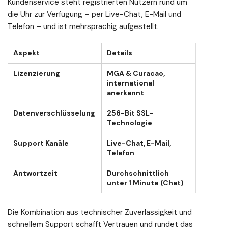
Kundenservice steht registrierten Nutzern rund um
die Uhr zur Verfügung – per Live-Chat, E-Mail und
Telefon – und ist mehrsprachig aufgestellt.
Aspekt
Details
Lizenzierung
MGA & Curacao,
international
anerkannt
Datenverschlüsselung
256-Bit SSL-
Technologie
Support Kanäle
Live-Chat, E-Mail,
Telefon
Antwortzeit
Durchschnittlich
unter 1 Minute (Chat)
Die Kombination aus technischer Zuverlässigkeit und
schnellem Support schafft Vertrauen und rundet das