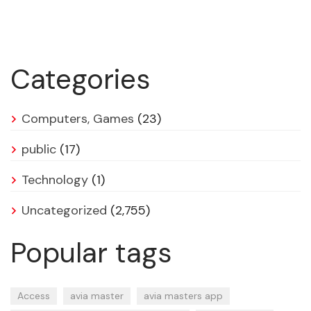
Categories
Computers, Games
(23)
public
(17)
Technology
(1)
Uncategorized
(2,755)
Popular tags
Access
avia master
avia masters app