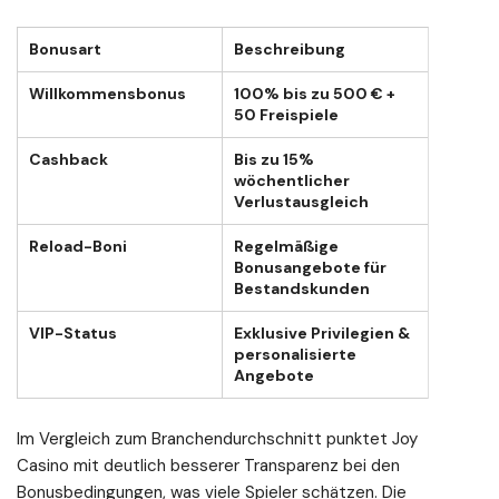
Bonusart
Beschreibung
Willkommensbonus
100% bis zu 500 € +
50 Freispiele
Cashback
Bis zu 15%
wöchentlicher
Verlustausgleich
Reload-Boni
Regelmäßige
Bonusangebote für
Bestandskunden
VIP-Status
Exklusive Privilegien &
personalisierte
Angebote
Im Vergleich zum Branchendurchschnitt punktet Joy
Casino mit deutlich besserer Transparenz bei den
Bonusbedingungen, was viele Spieler schätzen. Die