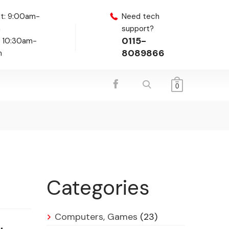
t: 9:00am-
Need tech
m
support?
0115-
: 10:30am-
8089866
m
0
Categories
Computers, Games
(23)