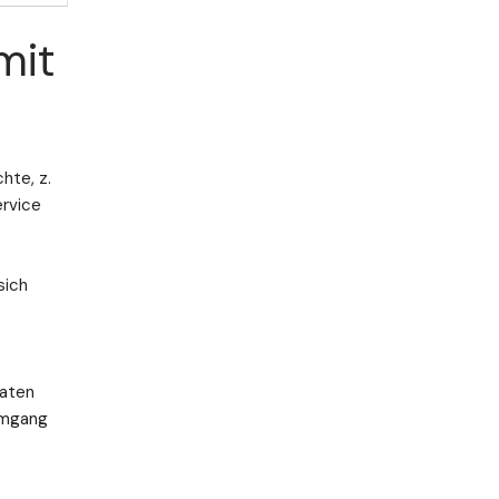
mit
hte, z.
ervice
sich
Daten
 Umgang